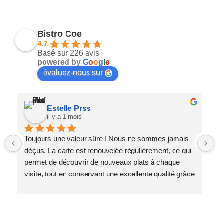
Bistro Coe
4.7
Basé sur 226 avis
powered by
G
o
o
g
l
e
évaluez-nous sur
Estelle Prss
il y a 1 mois
Toujours une valeur sûre ! Nous ne sommes jamais 
déçus. La carte est renouvelée régulièrement, ce qui 
permet de découvrir de nouveaux plats à chaque 
visite, tout en conservant une excellente qualité grâce 
à des produits frais.
L'équipe est toujours au top, accueillante et 